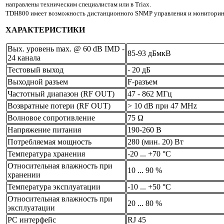
направлены техническим специалистам или в Triax.
TDH800 имеет возможность дистанционного SNMP управления и мониторин
ХАРАКТЕРИСТИКИ
Вых. уровень max. @ 60 dB IMD -
85-93
дБмкВ
24 канала
Тестовый выход
- 20 дБ
Выходной разъем
F-разъем
Частотный диапазон (RF OUT)
47 - 862 МГц
Возвратные потери (RF OUT)
> 10 dB при 47 MHz
Волновое сопротивление
75 Ω
Напряжение питания
190-260 В
Потребляемая мощность
280 (мин. 20) Вт
Температура хранения
-20 ... +70 °C
Относительная влажность при
10 ... 90 %
хранении
Температура эксплуатации
-10 ... +50 °C
Относительная влажность при
20 ... 80 %
эксплуатации
PC интерфейс
RJ 45