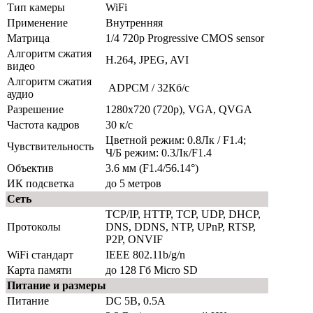
Тип камеры
WiFi
Применение
Внутренняя
Матрица
1/4 720p Progressive CMOS sensor
Алгоритм сжатия
H.264, JPEG, AVI
видео
Алгоритм сжатия
ADPCM / 32Кб/с
аудио
Разрешение
1280x720 (720p), VGA, QVGA
Частота кадров
30 к/с
Цветной режим: 0.8Лк / F1.4;
Чувствительность
Ч/Б режим: 0.3Лк/F1.4
Объектив
3.6 мм (F1.4/56.14°)
ИК подсветка
до 5 метров
Сеть
TCP/IP, HTTP, TCP, UDP, DHCP,
Протоколы
DNS, DDNS, NTP, UPnP, RTSP,
P2P, ONVIF
WiFi стандарт
IEEE 802.11b/g/n
Карта памяти
до 128 Гб Micro SD
Питание и размеры
Питание
DC 5В, 0.5А