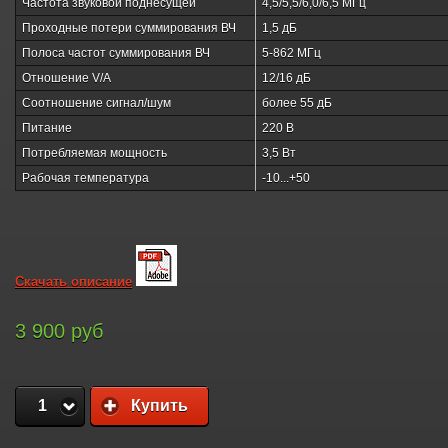
Частота звуковой поднесущей
4,5/5,5/6,0/6,5 МГц
Проходные потери суммирования ВЧ
1,5 дБ
Полоса частот суммирования ВЧ
5-862 МГц
Отношение V/A
12/16 дБ
Соотношение сигнал/шум
более 55 дБ
Питание
220 В
Потребляемая мощность
3,5 Вт
Рабочая температура
-10...+50
Скачать описание
3 900 руб
1
Купить