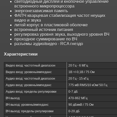
светодиодный дисплей и кнопочное управление
встроенного микропроцессора
энергонезависимая память
ФАПЧ кварцевая стабилизация частот неущих
видео и звука
литой корпус в пластиковой оболочке
встроенный источник питания
регулировка уровня звука, выходного уровня ВЧ
проходное суммирование по ВЧ
разъемы аудио/видео - RCA гнездо
Характеристики
Видео вход: частотный диапазон
20 Гц - 6 МГц
Видео вход: уровень/импеданс
1В +/-0,1В / 75 Ом
Аудио вход: частотный диапазон
20 Гц - 15 кГц
Аудио вход: уровень/импеданс
775 мВ RMS/10 кОм/ 50 Гц
Аудио вход: пределы регулировки
0-7 дБ
ВЧ выход
470-862 МГц
ВЧ выход: уровень/импеданс
90 дБмкВ / 75 Ом
ВЧ выход: пределы регулировки
0-20 дБ