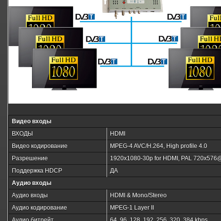
Видео входы
ВХОДЫ
HDMI
Видео кодирование
MPEG-4 AVC/H.264, High profile 4.0
Разрешение
1920x1080-30p for HDMI, PAL 720x576
Поддержка HDCP
ДА
Аудио входы
Аудио входы
HDMI & Mono/Stereo
Аудио кодирование
MPEG-1 Layer II
Аудио битрейт
64, 96, 128, 192, 256, 320, 384 kbps