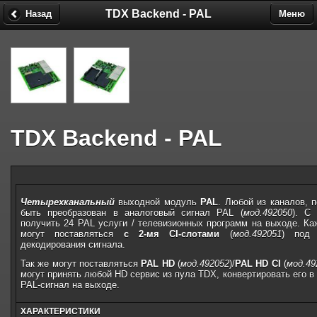
TDX Backend - PAL
Назад
Меню
TDX Backend - PAL
Четырехканальный
выходной модуль
PAL
. Любой из каналов,
быть преобразован в аналоговый сигнал PAL (
мод.492050
). С
получить 24 PAL услуги / телевизионных программ на выходе.
Ка
могут поставляться
с 2-мя CI-слотами
(
мод.492051
) под 
декодирования сигнала.
Так же могут поставляться
PAL HD
(
мод.492052
)/
PAL HD CI
(
мод.49
могут принять любой HD сервис из пула TDX, конвертировать его 
PAL-сигнал на выходе.
ХАРАКТЕРИСТИКИ