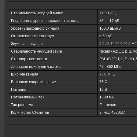
Стабильность несущей видео
<± 30 кГц
Регулировка уровня выходного сигнала
+3 ...- 17 дБ
Уровень выходного сигнала
103.0 дБмкВ
Отношение сигнал / шум
≥ 58 дБ
Звуковая несущая
5,5 / 5,74 / 6,0 / 6,5 М
Стабильность несущей звука
Nicam / A2: ± 1 кГц, м
Стандарт цветности
PAL (B / G, I, L, D / K
Диапазон выходной частоты
47 - 862 МГц
Ширина канала
7 / 8 МГц
Волновое сопротивление
75 Ω
Питание
12 В
Потребляемый ток
1600 мА
Тип разъема
F -
гнездо
Количество CI-слотов
2 (мод.492051)
.