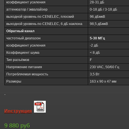
коэффициент усиления
28-31 дБ
аттенюатор / эквалайзер
0-18 дБ / 3-18 дБ
выходной уровень по CENELEC, плоский
96 дБмкВ
выходной уровень по CENELEC, 6 дБ наклона
98,5 дБмкВ
Обратный канал
частотный диапазон
5-30 МГц
коэффициент усиления
-2 дБ
Коэффициент шума
< 8 дБ
Тип разъёмов
F
Напряжение питания
230 VAC, 50/60 Гц
Потребляемая мощность
3,5 Вт
Размеры
163 х 90 х 47 мм
.
Инструкция
9 880 руб