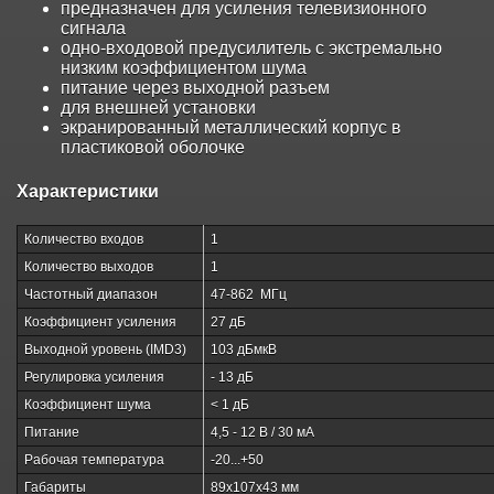
предназначен для усиления телевизионного
сигнала
одно-входовой предусилитель с экстремально
низким коэффициентом шума
питание через выходной разъем
для внешней установки
экранированный металлический корпус в
пластиковой оболочке
Характеристики
Количество входов
1
Количество выходов
1
Частотный диапазон
47-862 МГц
Коэффициент усиления
27 дБ
Выходной уровень (IMD3)
103 дБмкВ
Регулировка усиления
- 13 дБ
Коэффициент шума
< 1 дБ
Питание
4,5 - 12 В / 30 мА
Рабочая температура
-20...+50
Габариты
89х107х43 мм