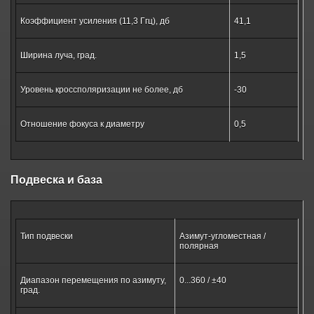
Коэффициент усиления (11,3 Ггц), дб
41,1
Ширина луча, град.
1,5
Уровень кроссполяризации не более, дб
-30
Отношение фокуса к диаметру
0,5
Подвеска и база
Тип подвески
Азимут-угломестная /
полярная
Диапазон перемещения по азимуту,
0...360 / ±40
град.