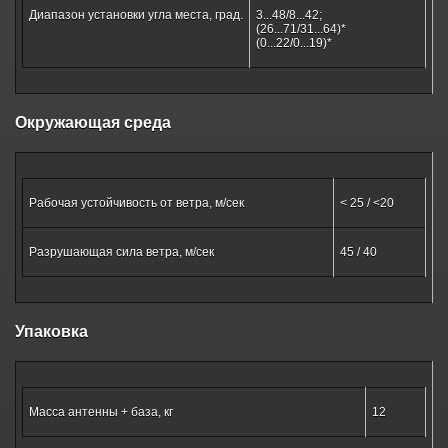
Диапазон установки угла места, град.
3...48/8...42;
(26...71/31...64)*
(0...22/0...19)*
Окружающая среда
Рабочая устойчивость от ветра, м/сек
< 25 / <20
Разрушающая сила ветра, м/сек
45 / 40
Упаковка
Масса антенны + база, кг
12