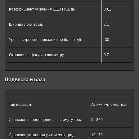
Коэффициент усиления (11,3 Ггц), дб
38,1
Ширина луча, град.
2,1
Уровень кроссполяризации не более, дб
-30
Отношение фокуса к диаметру
0,7
Подвеска и база
Тип подвески
Азимут-угломестная
Диапазон перемещения по азимуту, град.
0...360
Диапазон установки угла места, град.
10...70