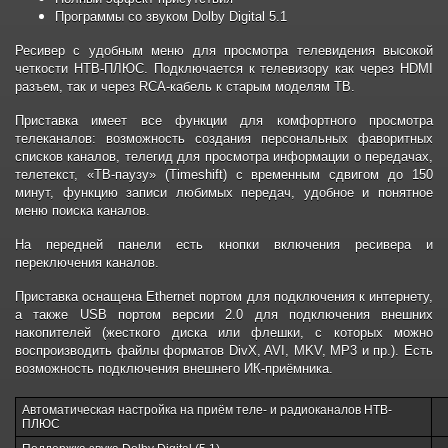
Программы со звуком Dolby Digital 5.1
Ресивер с удобным меню для просмотра телевидения высокой
четкости НТВ-ПЛЮС. Подключается к телевизору как через HDMI
разъем, так и через RCA-кабель к старым моделям ТВ.
Приставка имеет все функции для комфортного просмотра
телеканалов: возможность создания персональных фаворитных
списков каналов, телегид для просмотра информации о передачах,
телетекст, «ТВ-паузу» (Timeshift) с временным сдвигом до 150
минут, функцию записи любимых передач, удобное и понятное
меню поиска каналов.
На передней панели есть кнопки включения ресивера и
переключения каналов.
Приставка оснащена Ethernet портом для подключения к интернету,
а также USB портом версии 2.0 для подключения внешних
накопителей (жесткого диска или флешки, с которых можно
воспроизводить файлы форматов DivX, AVI, MKV, MP3 и пр.). Есть
возможность подключения внешнего ИК-приёмника.
Автоматическая настройка на приём теле- и радиоканалов НТВ-
ПЛЮС