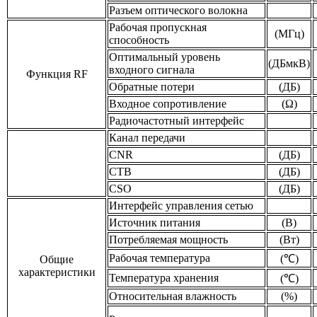
Разъем оптического волокна
Рабочая пропускная
(МГц)
способность
Оптимальный уровень
(ДБмкВ)
входного сигнала
Функция RF
Обратные потери
(ДБ)
Входное сопротивление
(Ω)
Радиочастотный интерфейс
Канал передачи
CNR
(ДБ)
CTB
(ДБ)
CSO
(ДБ)
Интерфейс управления сетью
Источник питания
(В)
Потребляемая мощность
(Вт)
Рабочая температура
(℃)
Общие
характеристики
Температура хранения
(℃)
Относительная влажность
(%)