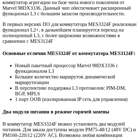
коммутатор агрегации на базе чипа нового поколения от
Marvel 98DX3336. Данный чип обеспечивает расширенный
функционал L3 с большим запасом производительности.
В первых версиях ПО для коммутатора MES3324F реализован
функционал L2+, в дальнейшем планируется переход на
полноценный L3, с более широкими возможностями в
сравнении с MES3124F
Основные отличия MES3324F от коммутатора MES3124F:
Новый пакетный процессор Marvel 98DX3336 с
функционалом L3
Большее количество маршрутов динамической
маршрутизации
В перспективе поддержка L3 протоколов: PIM-DM,
BGP, MPLS
1 порт OOB (изолированная IP сеть для управления)
Два модуля питания в режиме горячей замены
В коммутатор MES3324F можно установить два модулей
питания. Для заказа доступны модули PM75-48/12 (48V DC) и
PM160-220/12 (220V AC). Возможна любая комбинация