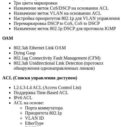
Три цвета маркировки
Назначение меток CoS/DSCP на основании ACL
Назначение меток VLAN на основании ACL
Настройка приоритетов 802.1p для VLAN управления
Перемаркировка DSCP to CoS, CoS to DSCP
Назначение меток 802.1p DSCP для протокола IGMP
ОАМ
802.3ah Ethernet Link OAM
Dying Gasp
802.1ag Connectivity Fault Management (CFM)
802.3ah Unidirectional Link Detection (протокол
обнаружения однонаправленных линков)
ACL (Списки управления доступом)
L2-L3-L4 ACL (Access Control List)
Поддержка Time-Based ACL
IPv6 ACL
ACL на основе:
Порта коммутатора
Приоритета 802.1p
VLAN ID
EtherType