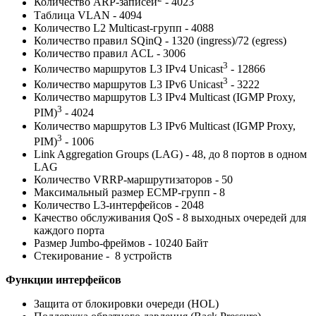
Количество ARP-записей
- 4023
Таблица VLAN - 4094
Количество L2 Multicast-групп - 4088
Количество правил SQinQ - 1320 (ingress)/72 (egress)
Количество правил ACL - 3006
3
Количество маршрутов L3 IPv4 Unicast
- 12866
3
Количество маршрутов L3 IPv6 Unicast
- 3222
Количество маршрутов L3 IPv4 Multicast (IGMP Proxy,
3
PIM)
- 4024
Количество маршрутов L3 IPv6 Multicast (IGMP Proxy,
3
PIM)
- 1006
Link Aggregation Groups (LAG) - 48, до 8 портов в одном
LAG
Количество VRRP-маршрутизаторов - 50
Максимальный размер ECMP-групп - 8
Количество L3-интерфейсов - 2048
Качество обслуживания QoS - 8 выходных очередей для
каждого порта
Размер Jumbo-фреймов - 10240 Байт
Стекирование - 8 устройств
Функции интерфейсов
Защита от блокировки очереди (HOL)