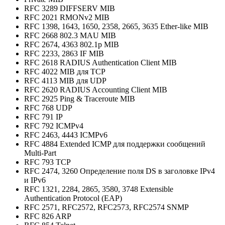
RFC 3289 DIFFSERV MIB
RFC 2021 RMONv2 MIB
RFC 1398, 1643, 1650, 2358, 2665, 3635 Ether-like MIB
RFC 2668 802.3 MAU MIB
RFC 2674, 4363 802.1p MIB
RFC 2233, 2863 IF MIB
RFC 2618 RADIUS Authentication Client MIB
RFC 4022 MIB для TCP
RFC 4113 MIB для UDP
RFC 2620 RADIUS Accounting Client MIB
RFC 2925 Ping & Traceroute MIB
RFC 768 UDP
RFC 791 IP
RFC 792 ICMPv4
RFC 2463, 4443 ICMPv6
RFC 4884 Extended ICMP для поддержки сообщений
Multi-Part
RFC 793 TCP
RFC 2474, 3260 Определение поля DS в заголовке IPv4
и IPv6
RFC 1321, 2284, 2865, 3580, 3748 Extensible
Authentication Protocol (EAP)
RFC 2571, RFC2572, RFC2573, RFC2574 SNMP
RFC 826 ARP