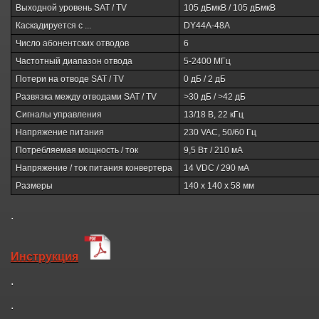
Выходной уровень SAT / TV
105 дБмкВ / 105 дБмкВ
Каскадируется с ...
DY44A-48A
Число абонентских отводов
6
Частотный диапазон отвода
5-2400 МГц
Потери на отводе SAT / TV
0 дБ / 2 дБ
Развязка между отводами SAT / TV
>30 дБ / >42 дБ
Сигналы управления
13/18 В, 22 кГц
Напряжение питания
230 VAC, 50/60 Гц
Потребляемая мощность / ток
9,5 Вт / 210 мА
Напряжение / ток питания конвертера
14 VDC / 290 мА
Размеры
140 х 140 х 58 мм
.
Инструкция
.
.