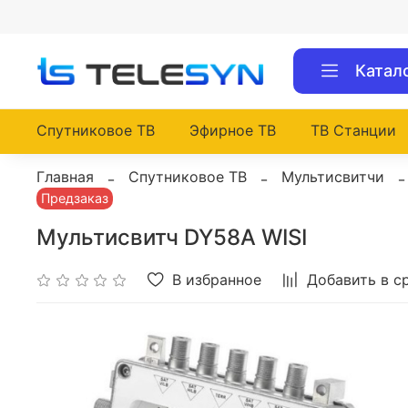
Катал
Спутниковое ТВ
Эфирное ТВ
ТВ Станции
Главная
Спутниковое ТВ
Мультисвитчи
Предзаказ
Мультисвитч DY58A WISI
В избранное
Добавить в с