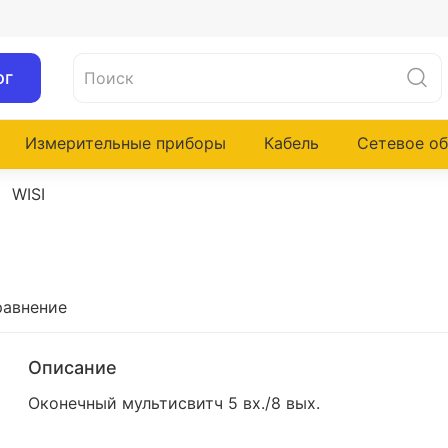
ог
Измерительные приборы
Кабель
Сетевое о
WISI
равнение
Описание
Оконечный мультисвитч 5 вх./8 вых.