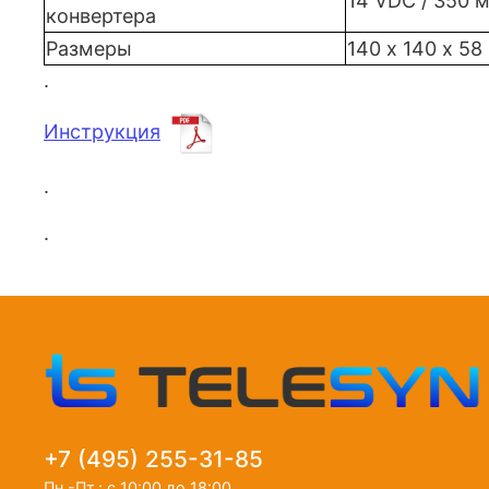
14 VDC / 350 
конвертера
Размеры
140 х 140 х 58
.
Инструкция
.
.
+7 (495) 255-31-85
Пн.-Пт.: с 10:00 до 18:00