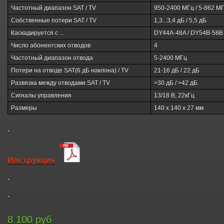
Частотный диапазон SAT / TV
950-2400 МГц / 5-862 М
Собственные потери SAT / TV
1,3...3,4 дБ / 5,5 дБ
Каскадируется с ...
DY44A-48A / DY54B-58B 
Число абонентских отводов
4
Частотный диапазон отвода
5-2400 МГц
Потери на отводе SAT(6 дБ наклона) / TV
21-16 дБ / 22 дБ
Развязка между отводами SAT / TV
>30 дБ / >42 дБ
Сигналы управления
13/18 В, 22кГц
Размеры
140 х 140 х 27 мм
.
Инструкция
.
.
8 100 руб