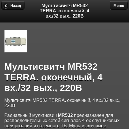
Мультисвитч MR532
Назад
Меню
TERRA. оконечный, 4
вх./32 вых., 220В
Мультисвитч MR532
TERRA. оконечный, 4
вх./32 вых., 220В
Мультисвитч MR532 TERRA. оконечный, 4 вх./32 вых.,
220В
Радиальный мультисвич
MR532
предназначен для
распределительных сетей сигналов 4-ех спутниковых
поляризаций и наземного ТВ. Мультисвич имеет