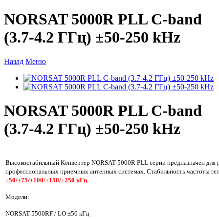
NORSAT 5000R PLL C-band
(3.7-4.2 ГГц) ±50-250 kHz
Назад
Меню
NORSAT 5000R PLL C-band
(3.7-4.2 ГГц) ±50-250 kHz
Высокостабильный Конвертер NORSAT 5000R PLL серии предназначен для 
профессиональных приемных антенных системах. Стабильность частоты гет
±50/±75/
±100/±150/±250 кГц
.
Модели:
NORSAT 5500RF / LO
±50 кГц