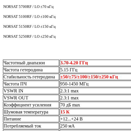
NORSAT 5700RF / LO
±70 кГц
NORSAT 5100RF / LO
±100 кГц
NORSAT 5150RF / LO
±150 кГц
NORSAT 5250RF / LO
±250 кГц
Частотный диапазон
3.70-4.20 ГГц
Частота гетеродина
5.15 ГГц
Стабильность гетеродина
±50/±75/±100/±150/±250 кГц
Частота ПЧ
950-1450 МГц
VSWR IN
2.3:1 max
VSWR OUT
2.3:1 max
Коэффициент усиления
70 дБ max
Шумовая температура
15 К
Питание
+12...+24 В
Потребляемый ток
250 мА