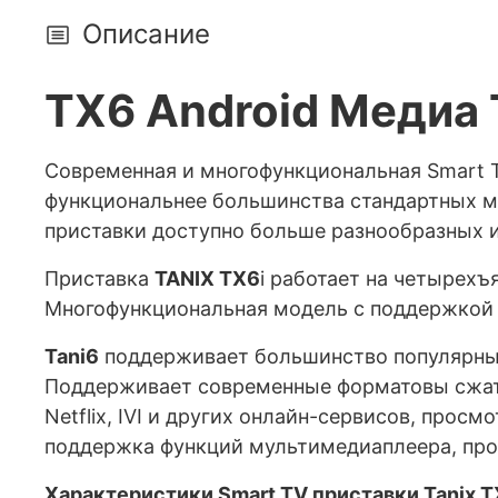
Описание
TX6 Android Медиа 
Современная и многофункциональная Smart T
функциональнее большинства стандартных м
приставки доступно больше разнообразных и
Приставка
TANIX TX6
i работает на четырех
Многофункциональная модель с поддержкой р
Tani6
поддерживает большинство популярных 
Поддерживает современные форматовы сжати
Netflix, IVI и других онлайн-сервисов, прос
поддержка функций мультимедиаплеера, прос
Характеристики Smart TV приставки Tanix T