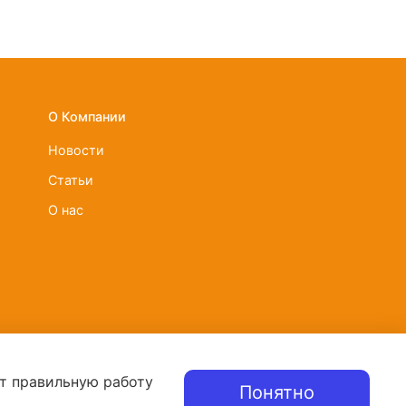
О Компании
Новости
Статьи
О нас
ют правильную работу
Понятно
lesyn.tv не является