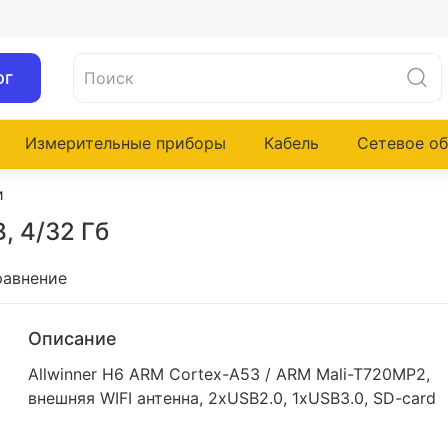
ог
Измерительные приборы
Кабель
Сетевое о
и
, 4/32 Гб
равнение
Описание
Allwinner H6 ARM Cortex-A53 / ARM Mali-T720MP2,
внешняя WIFI антенна, 2xUSB2.0, 1xUSB3.0, SD-card