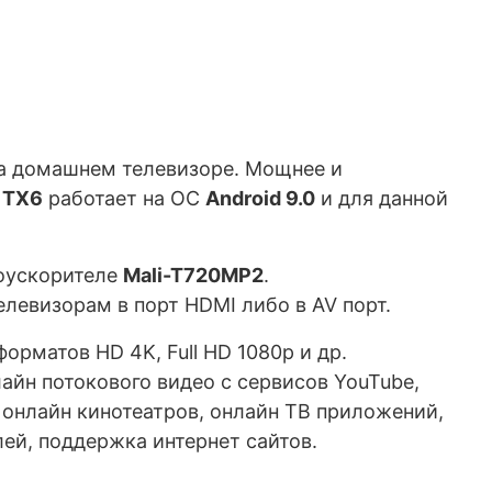
на домашнем телевизоре. Мощнее и
 TX6
работает на ОС
Android 9.0
и для данной
оускорителе
Mali-T720MP2
.
евизорам в порт HDMI либо в AV порт.
рматов HD 4K, Full HD 1080p и др.
йн потокового видео с сервисов YouTube,
с онлайн кинотеатров, онлайн ТВ приложений,
ей, поддержка интернет сайтов.