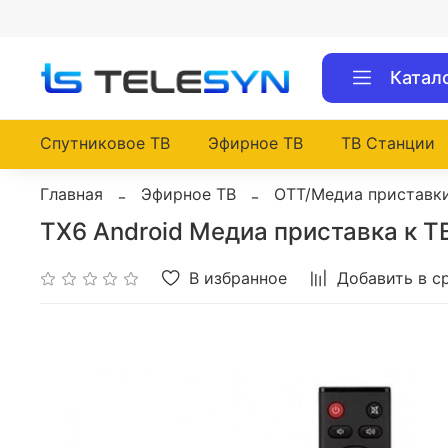
Катал
Спутниковое ТВ
Эфирное ТВ
ТВ Станции
Главная
Эфирное ТВ
OTT/Медиа приставк
TX6 Android Медиа приставка к ТВ
В избранное
Добавить в с