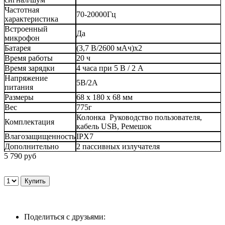
Частотная
70-20000Гц
характеристика
Встроенный
Да
микрофон
Батарея
(3,7 В/2600 мАч)х2
Время работы
20 ч
Время зарядки
4 часа при 5 В / 2 А
Напряжение
5В/2А
питания
Размеры
68 х 180 х 68 мм
Вес
775г
Колонка Руководство пользователя,
Комплектация
кабель USB, Ремешок
Влагозащищенность
IPX7
Дополнительно
2 пассивных излучателя
5 790 руб
Поделиться с друзьями: