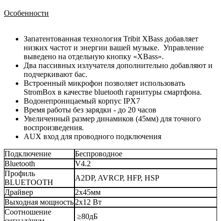
Особенности
Запатентованная технология Tribit XBass добавляет
низких частот и энергии вашей музыке. Управление
выведено на отдельную кнопку «XBass».
Два пассивных излучателя дополнительно добавляют и
подчеркивают бас.
Встроенный микрофон позволяет использовать
StromBox в качестве bluetooth гарнитуры смартфона.
Водонепроницаемый корпус IPX7
Время работы без зарядки - до 20 часов
Увеличенный размер динамиков (45мм) для точного
воспроизведения.
AUX вход для проводного подключения
Подключение
Беспроводное
Bluetooth
V4.2
Профиль
A2DP, AVRCP, HFP, HSP
BLUETOOTH
Драйвер
2х45мм
Выходная мощность
2х12 Вт
Соотношение
≥80дБ
сигнал/шум