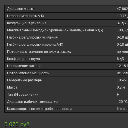
Диапазон частот
47-862
Неравномерность АЧХ
± 0,75
Коэффициент усиления
37 дБ
Максимальный выходной уровень (42 канала, наклон 6 дБ)
108,5 
Глубина регулировки усиления
0-18 д
Глубина регулировки наклона АЧХ
0-18 д
Потери на отражения по вхоу и выходу
не мен
Коэффициент шума
6 дБ
Напряжение питания
12-15 
Потребляемая мощность
не бол
Габаритные размеры
105х90
Масса
0,2 кг
Тип ВЧ соединений
F
Диапазон рабочих температур
–20 °С
Класс защиты по электробезопасности
II, в с
5 075 руб