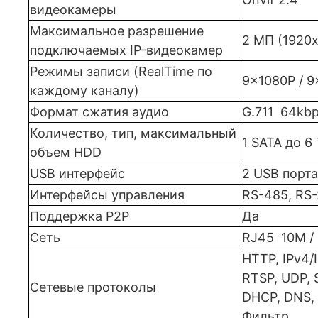
видеокамеры
Максимальное разрешение
2 МП
(1920
подключаемых IP-видеокамер
Режимы записи (RealTime по
9x1080P / 
каждому каналу)
Формат сжатия аудио
G.711 64kb
Количество, тип, максимальный
1 SATA до 6
объем HDD
USB интерфейс
2 USB порта
Интерфейсы управления
RS-485, RS
Поддержка P2P
Да
Сеть
RJ45
10M /
HTTP, IPv4/I
RTSP, UDP, 
Сетевые протоколы
DHCP, DNS, 
Фильтр