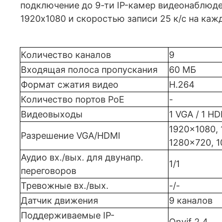
подключение до 9-ти IP-камер видеонаблюд
1920x1080 и скоростью записи 25 к/с на каж
Количество каналов
9
Входящая полоса пропускания
60 МБ
Формат сжатия видео
Н.264
Количество портов PoE
-
Видеовыходы
1 VGA / 1 H
1920x1080, 
Разрешение VGA/HDMI
1280x720, 
Аудио вх./вых. для двунапр.
1/1
переговоров
Тревожные вх./вых.
-/-
Датчик движения
9 каналов
Поддерживаемые IP-
Onvif 2.4