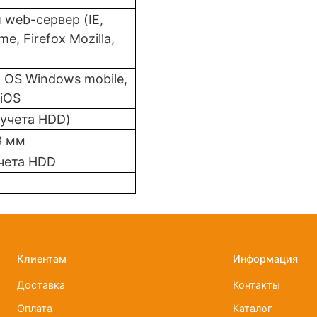
 web-сервер (IE,
e, Firefox Mozilla,
 ОS Windows mobile,
 iОS
 учета HDD)
3 мм
учета HDD
Клиентам
Информация
Доставка
Контакты
Оплата
Каталог