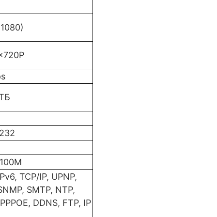
х1080)
9x720P
ps
 ТБ
-232
 100M
Pv6, TCP/IP, UPNP,
SNMP, SMTP, NTP,
PPPOE, DDNS, FTP, IP