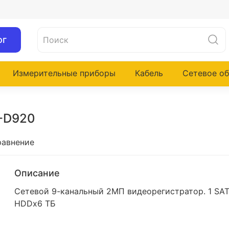
ог
Измерительные приборы
Кабель
Сетевое о
R-D920
равнение
Описание
Сетевой 9-канальный 2МП видеорегистратор. 1 SA
HDDx6 ТБ