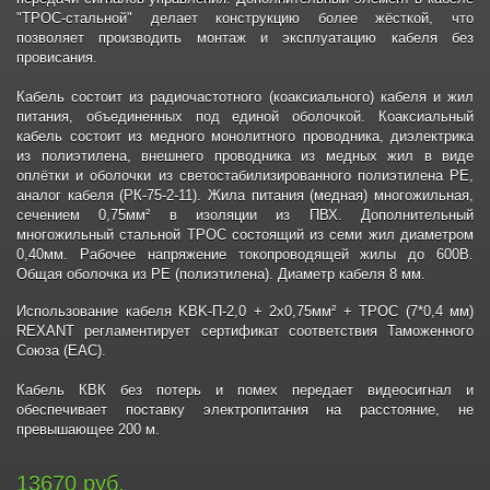
"ТРОС-стальной" делает конструкцию более жёсткой, что
позволяет производить монтаж и эксплуатацию кабеля без
провисания.
Кабель состоит из радиочастотного (коаксиального) кабеля и жил
питания, объединенных под единой оболочкой. Коаксиальный
кабель состоит из медного монолитного проводника, диэлектрика
из полиэтилена, внешнего проводника из медных жил в виде
оплётки и оболочки из светостабилизированного полиэтилена PE,
аналог кабеля (РК-75-2-11). Жила питания (медная) многожильная,
сечением 0,75мм² в изоляции из ПВХ. Дополнительный
многожильный стальной ТРОС состоящий из семи жил диаметром
0,40мм. Рабочее напряжение токопроводящей жилы до 600В.
Общая оболочка из PE (полиэтилена). Диаметр кабеля 8 мм.
Использование кабеля KBK-П-2,0 + 2х0,75мм² + ТРОС (7*0,4 мм)
REXANT регламентирует сертификат соответствия Таможенного
Союза (EAC).
Кабель КВК без потерь и помех передает видеосигнал и
обеспечивает поставку электропитания на расстояние, не
превышающее 200 м.
13670 руб.