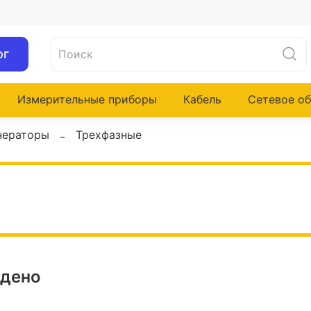
ог
Измерительные приборы
Кабель
Сетевое о
нераторы
Трехфазные
йдено